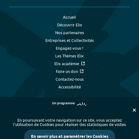
Accueil
Découvrir Elix
Nos partenaires
Entreprises et Collectivités
Engagez-vous !
Les Thèmes Elix
Elix académie
Faire un don
Contactez-nous
Accessibilité
En poursuivant votre navigation sur ce site, vous acceptez
l’utilisation de Cookies pour réaliser des statistiques de visites
Plan du site
-
Index alphabétique
-
En savoir plus et paramétrer les Cookies
Mentions légales et données personnelles
-
Paramétrer les cookies
-