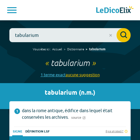
Vous êtes ici :
Accueil
Dictionnaire
tabularium
«
tabularium
»
1
terme
exact
aucune
suggestion
tabularium
(
n.m.
)
dans la rome antique, édifice dans lequel était
1
conservées les archives.
source
Il y a un souci ?
SIGNE
DÉFINITION LSF