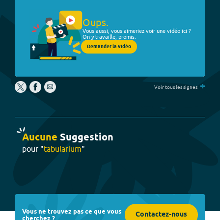
Oups.
Vous aussi, vous aimeriez voir une vidéo ici ?
On y travaille, promis.
Demander la vidéo
+
Voir tous les signes
Aucune
Suggestion
pour "
tabularium
"
Vous ne trouvez pas ce que vous
Contactez-nous
cherchez ?