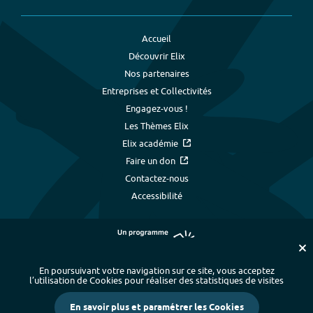
Accueil
Découvrir Elix
Nos partenaires
Entreprises et Collectivités
Engagez-vous !
Les Thèmes Elix
Elix académie
Faire un don
Contactez-nous
Accessibilité
En poursuivant votre navigation sur ce site, vous acceptez
l’utilisation de Cookies pour réaliser des statistiques de visites
Plan du site
-
Index alphabétique
-
En savoir plus et paramétrer les Cookies
Mentions légales et données personnelles
-
Paramétrer les cookies
-