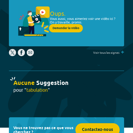
Oups.
Vous aussi, vous aimeriez voir une vidéo ici ?
On y travaille, promis.
Demander la vidéo
+
Voir tous les signes
Aucune
Suggestion
pour "
tabulation
"
Vous ne trouvez pas ce que vous
Contactez-nous
cherchez ?