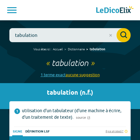
Vous êtes ici :
Accueil
Dictionnaire
tabulation
«
tabulation
»
1
terme
exact
aucune
suggestion
tabulation
(
n.f.
)
utilisation d'un tabulateur (d'une machine à écrire,
1
d'un traitement de texte).
source
Il y a un souci ?
SIGNE
DÉFINITION LSF