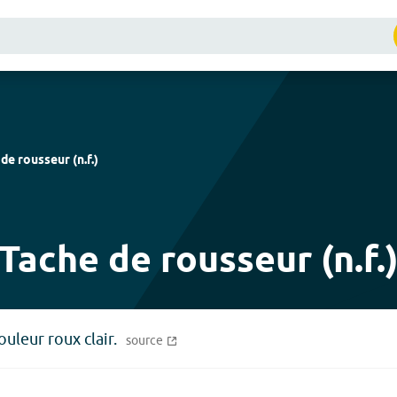
 de rousseur
(
n.f.
)
Tache de rousseur (n.f.
uleur roux clair.
source