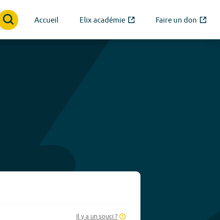
Accueil
Elix académie
Faire un don
)
Il y a un souci ?