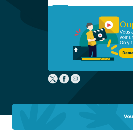
Ou
Vous a
voir u
On y t
Dema
Vou