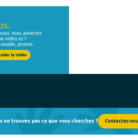
ps.
ussi, vous aimeriez
ne vidéo ici ?
ravaille, promis.
nder la vidéo
s ne trouvez pas ce que vous cherchez ?
Contactez-no