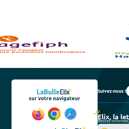
Suivez-nous !
sur votre navigateur
Elix, la le
Restez informé(