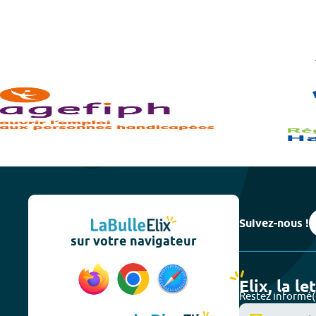
Suivez-nous !
sur votre navigateur
Elix, la le
Restez informé(