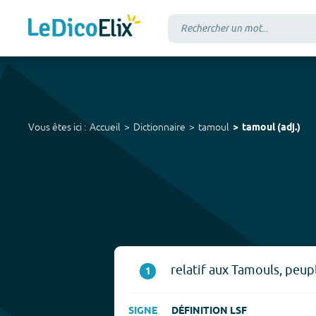
Vous êtes ici :
Accueil
Dictionnaire
tamoul
tamoul
(
adj.
)
relatif aux Tamouls, peupl
1
SIGNE
DÉFINITION LSF