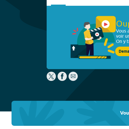
Ou
Vous a
voir u
On y t
Dema
Vou