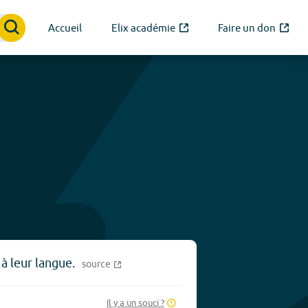
Accueil
Elix académie
Faire un don
 à leur langue.
source
Il y a un souci ?