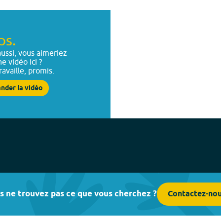
ps.
ussi, vous aimeriez
ne vidéo ici ?
ravaille, promis.
nder la vidéo
s ne trouvez pas ce que vous cherchez ?
Contactez-no