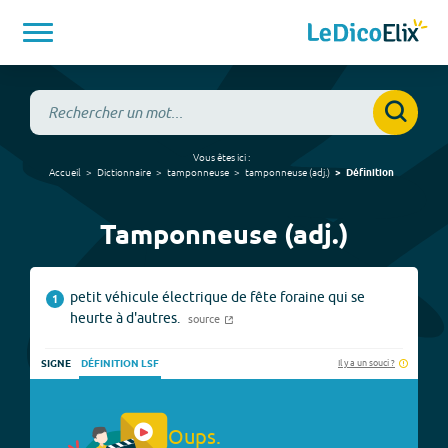
Vous êtes ici :
Accueil
Dictionnaire
tamponneuse
tamponneuse
(
adj.
)
Définition
Tamponneuse (adj.)
petit véhicule électrique de fête foraine qui se
1
heurte à d'autres.
source
Il y a un souci ?
SIGNE
DÉFINITION LSF
Oups.