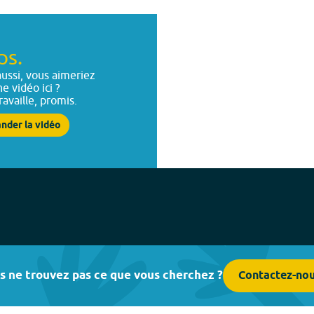
ps.
ussi, vous aimeriez
ne vidéo ici ?
ravaille, promis.
nder la vidéo
s ne trouvez pas ce que vous cherchez ?
Contactez-no