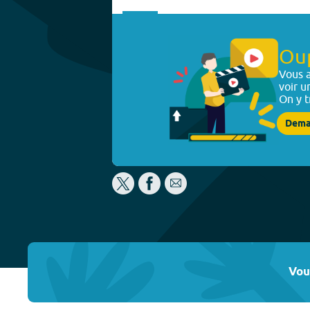
Ou
Vous a
voir u
On y t
Dema
Vou