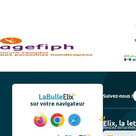
Suivez-nous !
sur votre navigateur
Elix, la le
Restez informé(