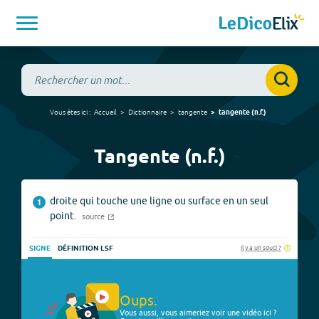
Vous êtes ici :
Accueil
Dictionnaire
tangente
tangente
(
n.f.
)
Tangente (n.f.)
droite qui touche une ligne ou surface en un seul
1
point.
source
Il y a un souci ?
SIGNE
DÉFINITION LSF
Oups.
Vous aussi, vous aimeriez voir une vidéo ici ?