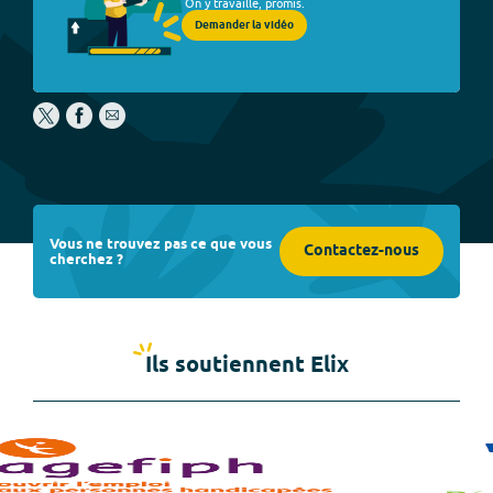
On y travaille, promis.
Demander la vidéo
Vous ne trouvez pas ce que vous
Contactez-nous
cherchez ?
Ils soutiennent Elix