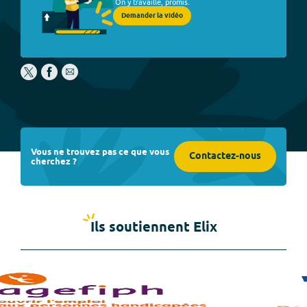
On y travaille, promis.
Demander la vidéo
Vous ne trouvez pas ce que vous
Contactez-nous
cherchez ?
Ils soutiennent Elix