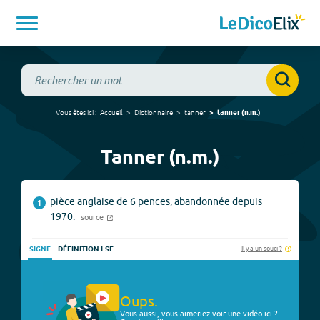
Vous êtes ici :
Accueil
Dictionnaire
tanner
tanner
(
n.m.
)
Tanner (n.m.)
pièce anglaise de 6 pences, abandonnée depuis
1
1970.
source
Il y a un souci ?
SIGNE
DÉFINITION LSF
Oups.
Vous aussi, vous aimeriez voir une vidéo ici ?