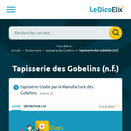
Vous êtes ici :
Accueil
Dictionnaire
tapisserie des Gobelins
tapisserie des Gobelins
(
n.f.
)
Tapisserie des Gobelins (n.f.)
tapisserie tissée par la Manufacture des
1
Gobelins.
source
Il y a un souci ?
SIGNE
DÉFINITION LSF
Oups.