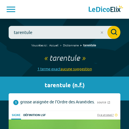
Vous êtes ici :
Accueil
Dictionnaire
tarentule
«
tarentule
»
1
terme
exact
aucune
suggestion
tarentule
(
n.f.
)
grosse araignée de l'Ordre des Aranéides.
source
1
Il y a un souci ?
SIGNE
DÉFINITION LSF