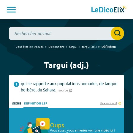
Vous êtes ici :
Accueil
Dictionnaire
targui
targui
(
adj.
)
Définition
Targui (adj.)
qui se rapporte aux populations nomades, de langue
1
berbère, du Sahara.
source
Il y a un souci ?
SIGNE
DÉFINITION LSF
Oups.
Vous aussi, vous aimeriez voir une vidéo ici ?