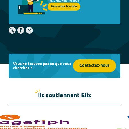
On y travaille, promis.
Demander la vidéo
Vous ne trouvez pas ce que vous
Contactez-nous
cherchez ?
Ils soutiennent Elix