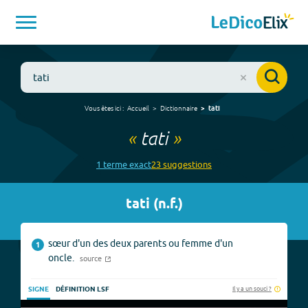
Vous êtes ici :
Accueil
Dictionnaire
tati
«
tati
»
1
terme
exact
23
suggestion
s
tati
(
n.f.
)
sœur d'un des deux parents ou femme d'un
1
oncle.
source
Il y a un souci ?
SIGNE
DÉFINITION LSF