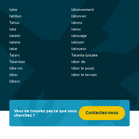
tatie
tâtonnement
tatillon
tâtonner
Tatius
tâtons
tata
tatou
tatami
tatouage
tatane
tatouer
tatar
tatoueur
Tatars
Tatanka Iyotake
Tatarstan
tâter de
tâte-vin
tâter le pouls
tâter
tâter le terrain
tâteur
Vous ne trouvez pas ce que vous
Contactez-nous
cherchez ?