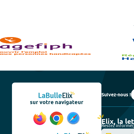
Suivez-nous !
sur votre navigateur
Elix, la le
Restez informé(