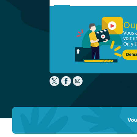
Ou
Vous a
voir u
On y t
Dema
Vou