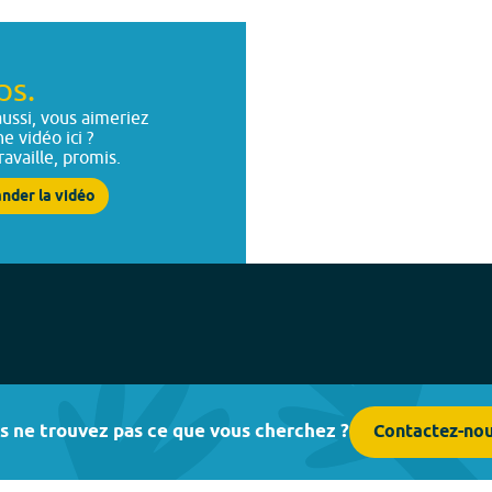
ps.
ussi, vous aimeriez
ne vidéo ici ?
ravaille, promis.
nder la vidéo
s ne trouvez pas ce que vous cherchez ?
Contactez-no