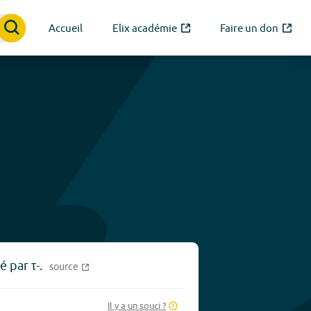
Accueil
Elix académie
Faire un don
 par τ-.
source
Il y a un souci ?