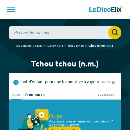
Vous êtes ici :
Accueil
Dictionnaire
tchou tchou
tchou tchou
(
n.m.
)
Tchou tchou (n.m.)
mot d'enfant pour une locomotive à vapeur
source
1
Il y a un souci ?
SIGNE
DÉFINITION LSF
Oups.
Vous aussi, vous aimeriez voir une vidéo ici ?
On y travaille, promis.