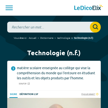
Vous êtes ici :
Accueil
Dictionnaire
technologie
technologie
(
n.f.
)
Technologie (n.f.)
matière scolaire enseignée au collège qui vise la
3
compréhension du monde qui l'entoure en étudiant
les outils et les objets produits par l'homme.
source
Il y a un souci ?
SIGNE
DÉFINITION LSF