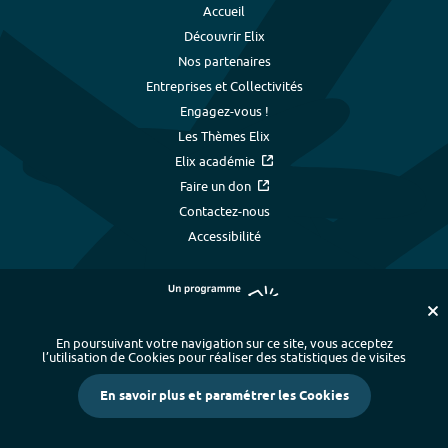
Accueil
Découvrir Elix
Nos partenaires
Entreprises et Collectivités
Engagez-vous !
Les Thèmes Elix
Elix académie
Faire un don
Contactez-nous
Accessibilité
En poursuivant votre navigation sur ce site, vous acceptez
l’utilisation de Cookies pour réaliser des statistiques de visites
Plan du site
-
Index alphabétique
-
En savoir plus et paramétrer les Cookies
Mentions légales et données personnelles
-
Paramétrer les cookies
-
Crédits