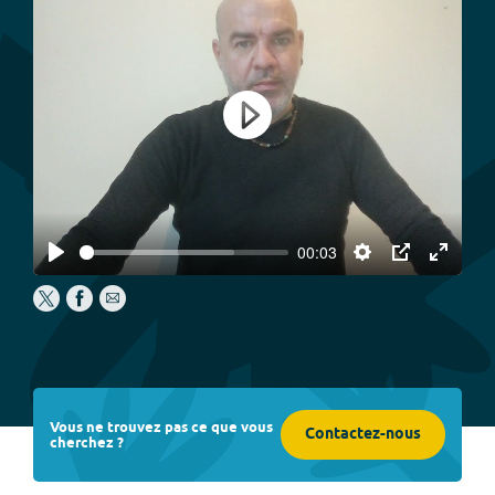
Play
00:03
Play
Settings
PIP
Enter
fullscree
Vous ne trouvez pas ce que vous
Contactez-nous
cherchez ?