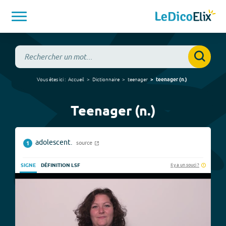
Vous êtes ici :
Accueil
Dictionnaire
teenager
teenager
(
n.
)
Teenager (n.)
adolescent.
source
1
Il y a un souci ?
SIGNE
DÉFINITION LSF