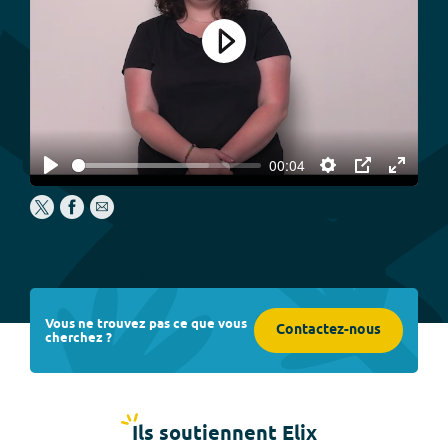
Play
00:04
Play
Settings
PIP
Enter
fullscree
Vous ne trouvez pas ce que vous
Contactez-nous
cherchez ?
Ils soutiennent Elix