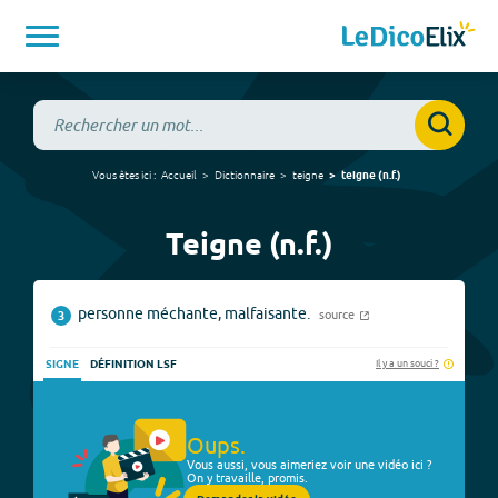
Vous êtes ici :
Accueil
Dictionnaire
teigne
teigne
(
n.f.
)
Teigne (n.f.)
personne méchante, malfaisante.
source
3
Il y a un souci ?
SIGNE
DÉFINITION LSF
Oups.
Vous aussi, vous aimeriez voir une vidéo ici ?
On y travaille, promis.