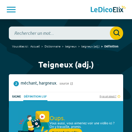
Vous êtes ici :
Accueil
Dictionnaire
teigneux
teigneux
(
adj.
)
Définition
Teigneux (adj.)
méchant, hargneux.
source
2
Il y a un souci ?
SIGNE
DÉFINITION LSF
Oups.
Vous aussi, vous aimeriez voir une vidéo ici ?
On y travaille, promis.