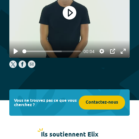
Play
00:04
Play
Settings
PIP
Enter
fullscree
Vous ne trouvez pas ce que vous
Contactez-nous
cherchez ?
Ils soutiennent Elix