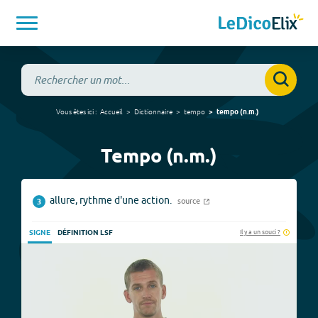
Vous êtes ici :
Accueil
Dictionnaire
tempo
tempo
(
n.m.
)
Tempo (n.m.)
allure, rythme d'une action.
source
3
Il y a un souci ?
SIGNE
DÉFINITION LSF