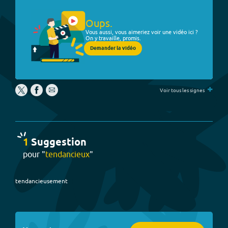
Oups.
Vous aussi, vous aimeriez voir une vidéo ici ?
On y travaille, promis.
Demander la vidéo
+
Voir tous les signes
1
Suggestion
pour "
tendancieux
"
tendancieusement