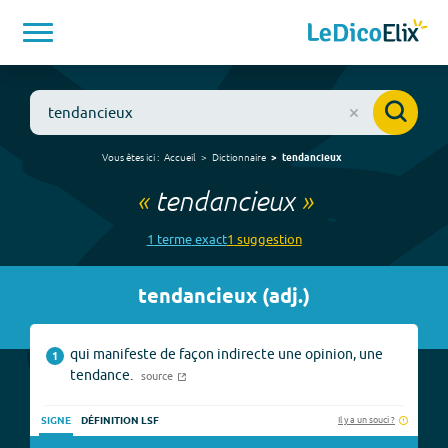
Vous êtes ici :
Accueil
Dictionnaire
tendancieux
«
tendancieux
»
1
terme
exact
1
suggestion
tendancieux
(
adj.
)
qui manifeste de façon indirecte une opinion, une
1
tendance.
source
Il y a un souci ?
SIGNE
DÉFINITION LSF