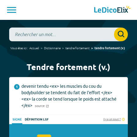
Vous êtes ici :
Accueil
Dictionnaire
tendre fortement
tendre fortement
(
v.
)
Tendre fortement (v.)
devenir tendu <ex> les muscles du cou du
1
bodybuilder se tendent du fait de l'effort </ex>
<ex> la corde se tend lorsque le poids est attaché
</ex>
source
Il y a un souci ?
SIGNE
DÉFINITION LSF