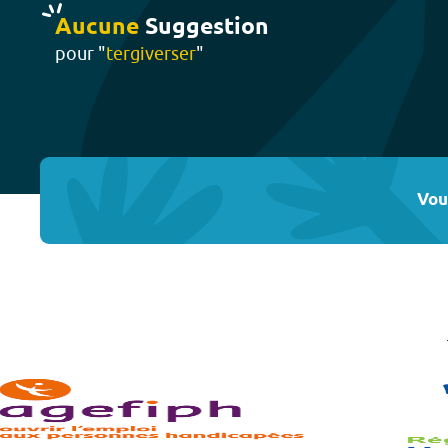
Aucune
Suggestion
pour "
tergiverser
"
Vou