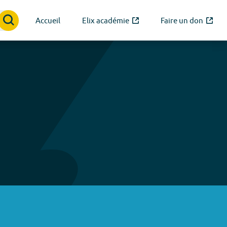
Accueil
Elix académie
Faire un don