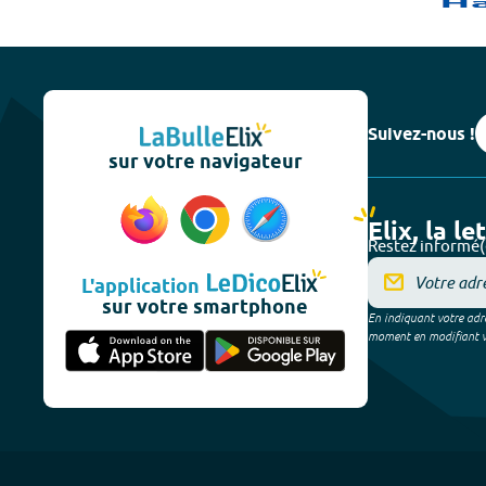
Suivez-nous !
sur votre navigateur
Elix, la le
Restez informé(
L'application
sur votre smartphone
En indiquant votre adre
moment en modifiant vos