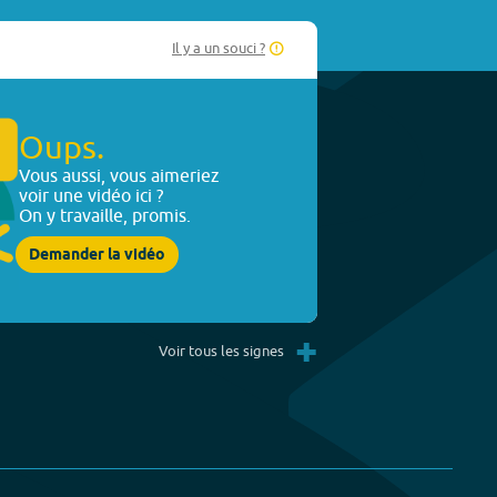
Il y a un souci ?
Oups.
Vous aussi, vous aimeriez
voir une vidéo ici ?
On y travaille, promis.
Demander la vidéo
+
Voir tous les signes