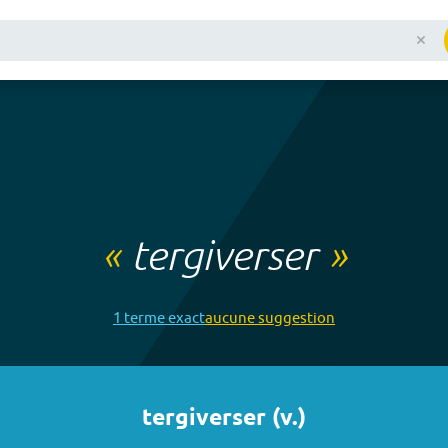
«
tergiverser
»
1
terme
exact
aucune
suggestion
tergiverser
(
v.
)