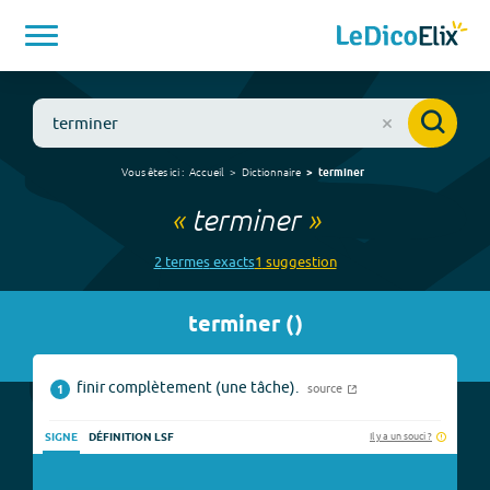
Vous êtes ici :
Accueil
Dictionnaire
terminer
«
terminer
»
2
terme
s
exact
s
1
suggestion
terminer
(
)
finir complètement (une tâche).
source
1
Il y a un souci ?
SIGNE
DÉFINITION LSF