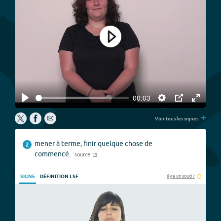
Play
00:03
Play
Settings
PIP
Enter
+
fullscree
Voir tous les signes
mener à terme, finir quelque chose de
2
commencé.
source
Il y a un souci ?
SIGNE
DÉFINITION LSF