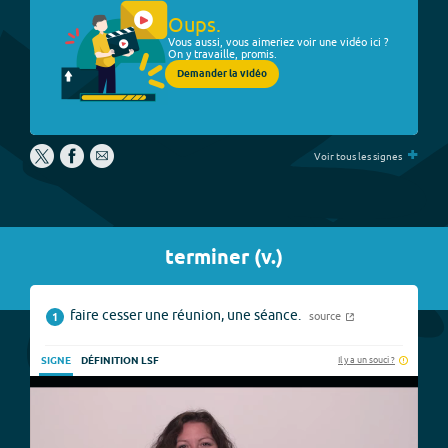
Oups.
Vous aussi, vous aimeriez voir une vidéo ici ?
On y travaille, promis.
Demander la vidéo
+
Voir tous les signes
terminer
(
v.
)
faire cesser une réunion, une séance.
source
1
Il y a un souci ?
SIGNE
DÉFINITION LSF