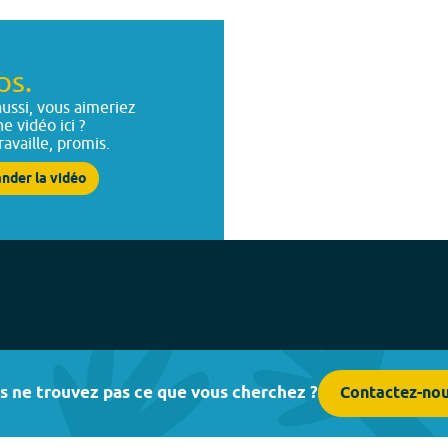
ps.
ussi, vous aimeriez
ne vidéo ici ?
ravaille, promis.
nder la vidéo
s ne trouvez pas ce que vous cherchez ?
Contactez-no