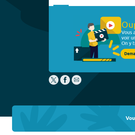
Ou
Vous a
voir u
On y t
Dema
Vou