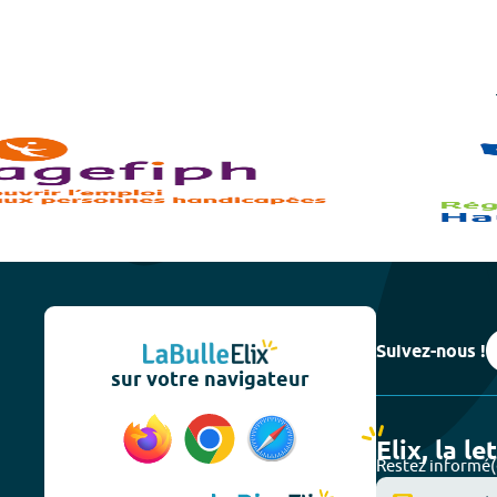
Suivez-nous !
sur votre navigateur
Elix, la le
Restez informé(