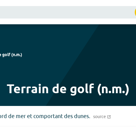
e golf
(
n.m.
)
Terrain de golf (n.m.)
 bord de mer et comportant des dunes.
source