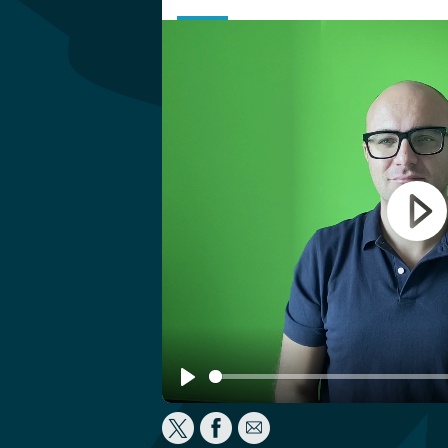
Play
Play