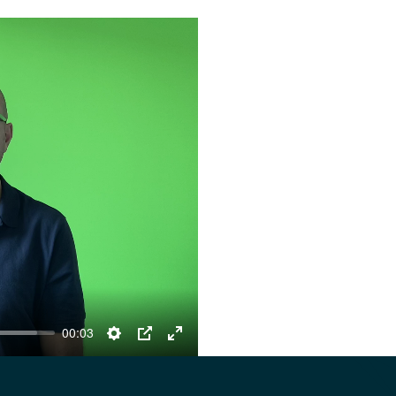
00:03
Settings
PIP
Enter
fullscreen