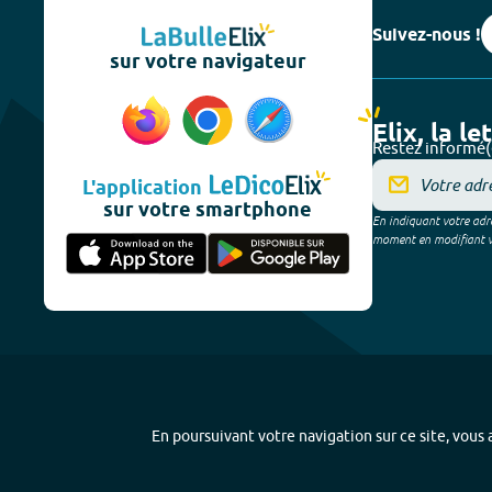
Suivez-nous !
sur votre navigateur
Elix, la le
Restez informé(
L'application
sur votre smartphone
En indiquant votre adre
moment en modifiant vos
En poursuivant votre navigation sur ce site, vous a
Plan du site
-