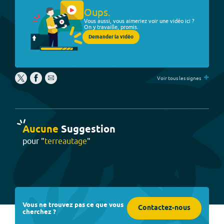
Oups.
Vous aussi, vous aimeriez voir une vidéo ici ?
On y travaille, promis.
Demander la vidéo
+
Voir tous les signes
Aucune
Suggestion
pour "
terreautage
"
Vous ne trouvez pas ce que vous
Contactez-nous
cherchez ?