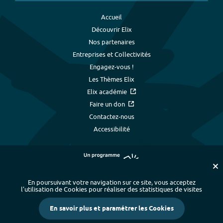
Accueil
Découvrir Elix
Nos partenaires
Entreprises et Collectivités
Engagez-vous !
Les Thèmes Elix
Elix académie
Faire un don
Contactez-nous
Accessibilité
En poursuivant votre navigation sur ce site, vous acceptez
l’utilisation de Cookies pour réaliser des statistiques de visites
Plan du site
-
Index alphabétique
-
En savoir plus et paramétrer les Cookies
Mentions légales et données personnelles
-
Paramétrer les cookies
-
Crédits