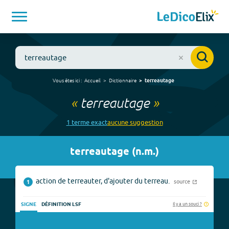
Vous êtes ici :
Accueil
Dictionnaire
terreautage
«
terreautage
»
1
terme
exact
aucune
suggestion
terreautage
(
n.m.
)
action de terreauter, d'ajouter du terreau.
source
1
Il y a un souci ?
SIGNE
DÉFINITION LSF