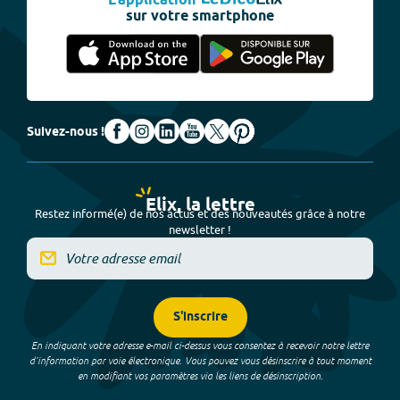
L'application
sur votre smartphone
Suivez-nous !
Elix, la lettre
Restez informé(e) de nos actus et des nouveautés grâce à notre
newsletter !
S'inscrire
En indiquant votre adresse e-mail ci-dessus vous consentez à recevoir notre lettre
d’information par voie électronique. Vous pouvez vous désinscrire à tout moment
en modifiant vos paramètres via les liens de désinscription.