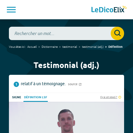
Vous êtes ici :
Accueil
Dictionnaire
testimonial
testimonial
(
adj.
)
Définition
Testimonial (adj.)
relatif à un témoignage.
source
1
Il y a un souci ?
SIGNE
DÉFINITION LSF