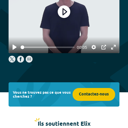
Play
00:05
Play
Settings
PIP
Enter
fullscree
Vous ne trouvez pas ce que vous
Contactez-nous
cherchez ?
Ils soutiennent Elix