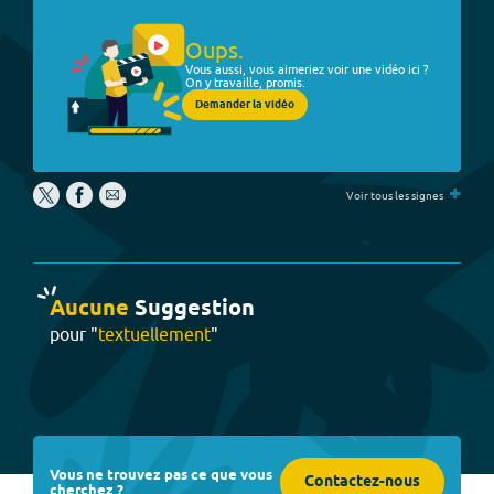
Oups.
Vous aussi, vous aimeriez voir une vidéo ici ?
On y travaille, promis.
Demander la vidéo
+
Voir tous les signes
Aucune
Suggestion
pour "
textuellement
"
Vous ne trouvez pas ce que vous
Contactez-nous
cherchez ?