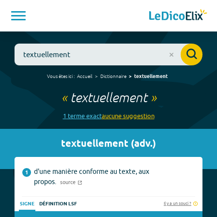
Vous êtes ici :
Accueil
Dictionnaire
textuellement
«
textuellement
»
1
terme
exact
aucune
suggestion
textuellement
(
adv.
)
d'une manière conforme au texte, aux
1
propos.
source
Il y a un souci ?
SIGNE
DÉFINITION LSF