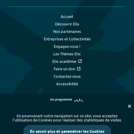
Accueil
Découvrir Elix
Nos partenaires
Entreprises et Collectivités
Engagez-vous !
Les Thèmes Elix
Elix académie
Faire un don
Contactez-nous
Accessibilité
En poursuivant votre navigation sur ce site, vous acceptez
l’utilisation de Cookies pour réaliser des statistiques de visites
Plan du site
-
Index alphabétique
-
En savoir plus et paramétrer les Cookies
Mentions légales et données personnelles
-
Paramétrer les cookies
-