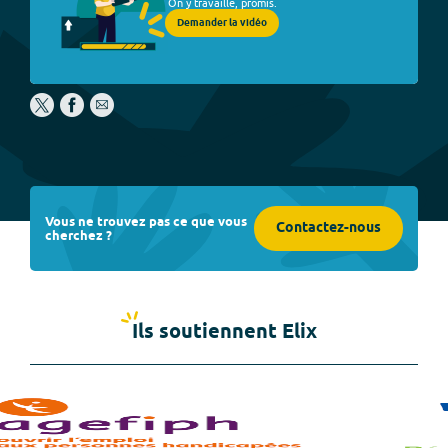
On y travaille, promis.
Demander la vidéo
Vous ne trouvez pas ce que vous
Contactez-nous
cherchez ?
Ils soutiennent Elix