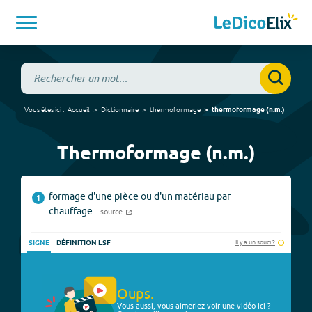
Vous êtes ici :
Accueil
Dictionnaire
thermoformage
thermoformage
(
n.m.
)
Thermoformage (n.m.)
formage d'une pièce ou d'un matériau par
1
chauffage.
source
Il y a un souci ?
SIGNE
DÉFINITION LSF
Oups.
Vous aussi, vous aimeriez voir une vidéo ici ?