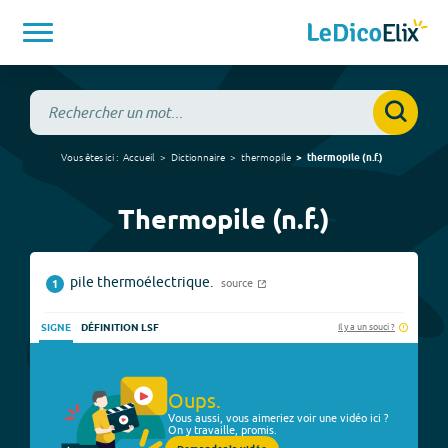
Vous êtes ici :
Accueil
Dictionnaire
thermopile
thermopile
(
n.f.
)
Thermopile (n.f.)
pile thermoélectrique.
source
1
Il y a un souci ?
SIGNE
DÉFINITION LSF
Oups.
Vous aussi, vous aimeriez voir une vidéo ici ?
On y travaille, promis.