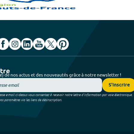
ttre
e) de nos actus et des nouveautés grâce à notre newsletter !
S'inscrire
sse e-mail ci-dessus vous consentez à recevoir notre lettre d’information par voie électronique.
 paramètres via les liens de désinscription.