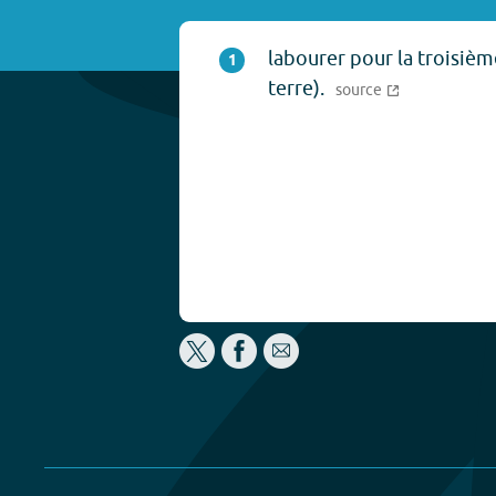
labourer pour la troisièm
1
terre).
source