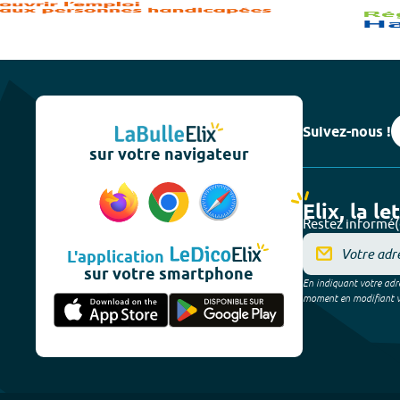
Suivez-nous !
sur votre navigateur
Elix, la le
Restez informé(
L'application
sur votre smartphone
En indiquant votre adre
moment en modifiant vos