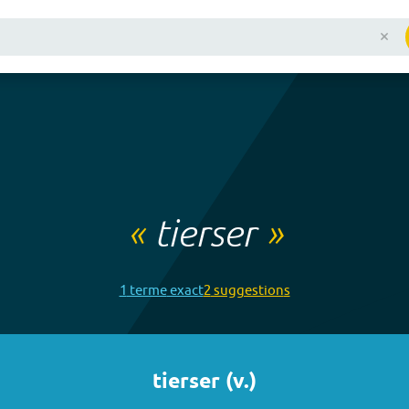
«
tierser
»
1
terme
exact
2
suggestion
s
tierser
(
v.
)