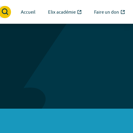
Accueil
Elix académie
Faire un don