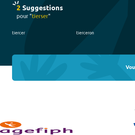
2
Suggestion
s
pour "
tierser
"
tiercer
tierceron
Vou