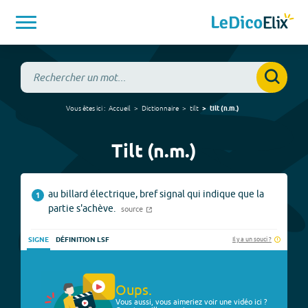
Vous êtes ici :
Accueil
Dictionnaire
tilt
tilt
(
n.m.
)
Tilt (n.m.)
au billard électrique, bref signal qui indique que la
1
partie s'achève.
source
Il y a un souci ?
SIGNE
DÉFINITION LSF
Oups.
Vous aussi, vous aimeriez voir une vidéo ici ?