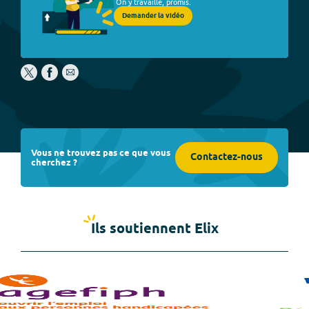
On y travaille, promis.
Demander la vidéo
Vous ne trouvez pas ce que vous
Contactez-nous
cherchez ?
Ils soutiennent Elix