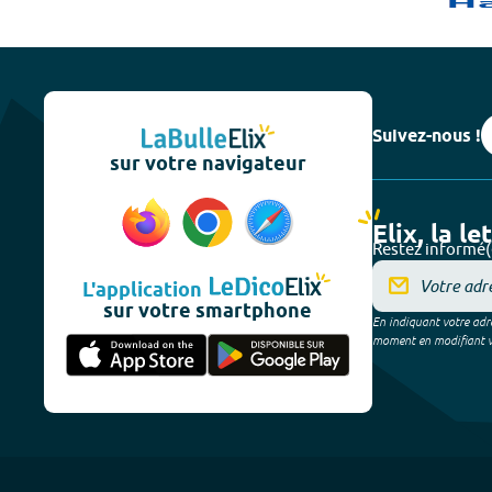
Suivez-nous !
sur votre navigateur
Elix, la le
Restez informé(
L'application
sur votre smartphone
En indiquant votre adre
moment en modifiant vos