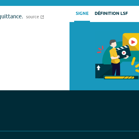
SIGNE
DÉFINITION LSF
uittance.
source