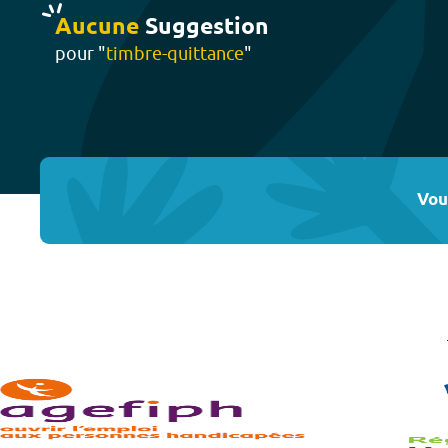
Aucune
Suggestion
pour "
timbre-quittance
"
Vou