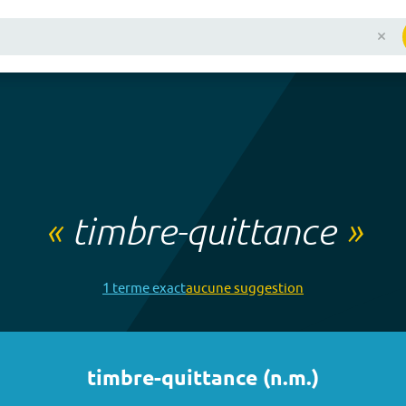
«
timbre-quittance
»
1
terme
exact
aucune
suggestion
timbre-quittance
(
n.m.
)