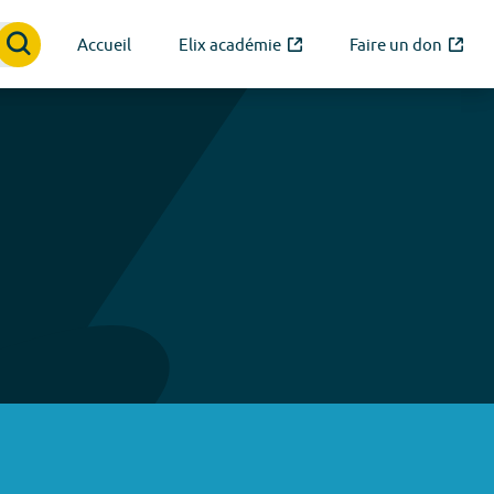
Accueil
Elix académie
Faire un don