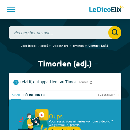
Vous êtes ici :
Accueil
Dictionnaire
timorien
timorien
(
adj.
)
Timorien (adj.)
relatif, qui appartient au Timor.
source
1
Il y a un souci ?
SIGNE
DÉFINITION LSF
Oups.
Vous aussi, vous aimeriez voir une vidéo ici ?
On y travaille, promis.