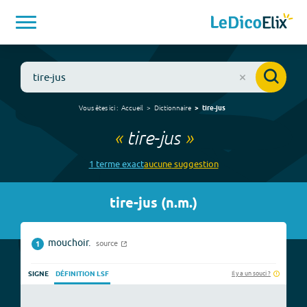
Vous êtes ici :
Accueil
Dictionnaire
tire-jus
«
tire-jus
»
1
terme
exact
aucune
suggestion
tire-jus
(
n.m.
)
mouchoir.
source
1
Il y a un souci ?
SIGNE
DÉFINITION LSF