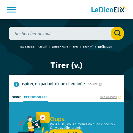
Vous êtes ici :
Accueil
Dictionnaire
tirer
tirer
(
v.
)
Définition
Tirer (v.)
aspirer, en parlant d'une cheminée.
source
2
Il y a un souci ?
SIGNE
DÉFINITION LSF
Oups.
Vous aussi, vous aimeriez voir une vidéo ici ?
On y travaille, promis.