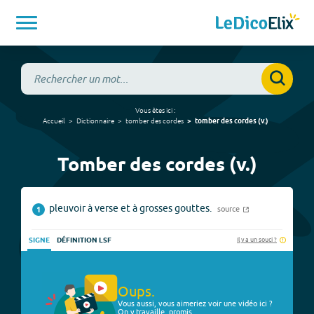
Vous êtes ici :
Accueil
Dictionnaire
tomber des cordes
tomber des cordes
(
v.
)
Tomber des cordes (v.)
pleuvoir à verse et à grosses gouttes.
source
1
Il y a un souci ?
SIGNE
DÉFINITION LSF
Oups.
Vous aussi, vous aimeriez voir une vidéo ici ?
On y travaille, promis.