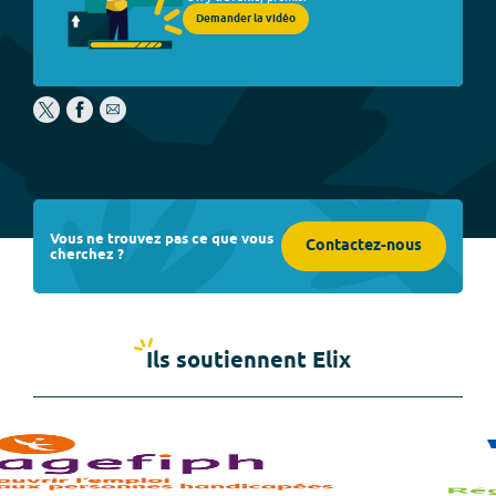
Demander la vidéo
Vous ne trouvez pas ce que vous
Contactez-nous
cherchez ?
Ils soutiennent Elix