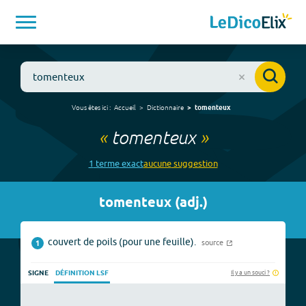
Vous êtes ici :
Accueil
Dictionnaire
tomenteux
«
tomenteux
»
1
terme
exact
aucune
suggestion
tomenteux
(
adj.
)
couvert de poils (pour une feuille).
source
1
Il y a un souci ?
SIGNE
DÉFINITION LSF