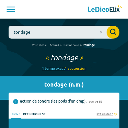
Vous êtes ici :
Accueil
Dictionnaire
tondage
«
tondage
»
1
terme
exact
1
suggestion
tondage
(
n.m.
)
action de tondre (les poils d'un drap).
source
1
Il y a un souci ?
SIGNE
DÉFINITION LSF