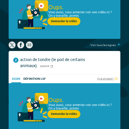
Oups.
Vous aussi, vous aimeriez voir une vidéo ici ?
On y travaille, promis.
Demander la vidéo
+
Voir tous les signes
action de tondre (le poil de certains
2
animaux).
source
Il y a un souci ?
SIGNE
DÉFINITION LSF
Oups.
Vous aussi, vous aimeriez voir une vidéo ici ?
On y travaille, promis.
Demander la vidéo