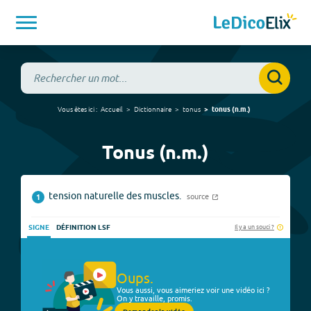
Vous êtes ici :
Accueil
Dictionnaire
tonus
tonus
(
n.m.
)
Tonus (n.m.)
tension naturelle des muscles.
source
1
Il y a un souci ?
SIGNE
DÉFINITION LSF
Oups.
Vous aussi, vous aimeriez voir une vidéo ici ?
On y travaille, promis.