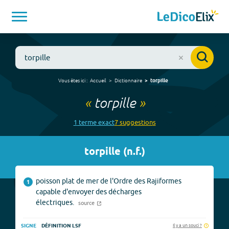
Vous êtes ici :
Accueil
Dictionnaire
torpille
«
torpille
»
1
terme
exact
7
suggestion
s
torpille
(
n.f.
)
poisson plat de mer de l'Ordre des Rajiformes
1
capable d'envoyer des décharges
électriques.
source
Il y a un souci ?
SIGNE
DÉFINITION LSF