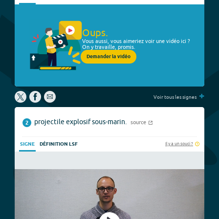
Oups.
Vous aussi, vous aimeriez voir une vidéo ici ?
On y travaille, promis.
Demander la vidéo
+
Voir tous les signes
projectile explosif sous-marin.
source
2
Il y a un souci ?
SIGNE
DÉFINITION LSF