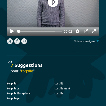
Play
00:02
Play
Settings
PIP
Enter
+
fullscree
Voir tous les signes
7
Suggestion
s
pour "
torpille
"
torpiller
tortillé
torpilleur
tortillement
torpille Bangalore
tortiller
torpillage