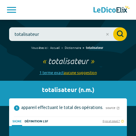
Vous êtes ici :
Accueil
Dictionnaire
totalisateur
«
totalisateur
»
1
terme
exact
aucune
suggestion
totalisateur
(
n.m.
)
appareil effectuant le total des opérations.
source
1
Il y a un souci ?
SIGNE
DÉFINITION LSF