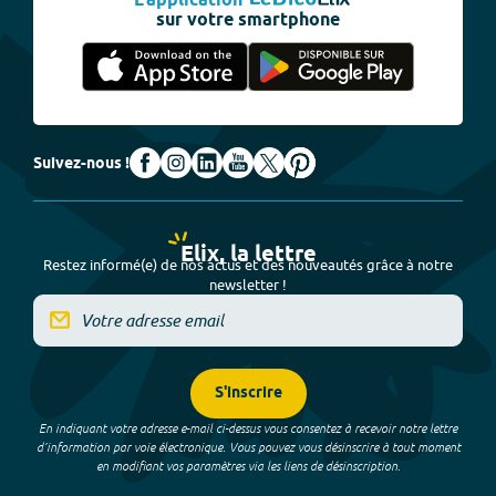
L'application
sur votre smartphone
Suivez-nous !
Elix, la lettre
Restez informé(e) de nos actus et des nouveautés grâce à notre
newsletter !
S'inscrire
En indiquant votre adresse e-mail ci-dessus vous consentez à recevoir notre lettre
d’information par voie électronique. Vous pouvez vous désinscrire à tout moment
en modifiant vos paramètres via les liens de désinscription.