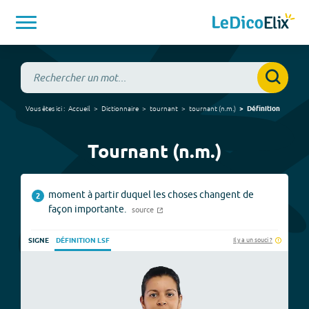
Vous êtes ici :
Accueil
Dictionnaire
tournant
tournant
(
n.m.
)
Définition
Tournant (n.m.)
moment à partir duquel les choses changent de
2
façon importante.
source
Il y a un souci ?
SIGNE
DÉFINITION LSF