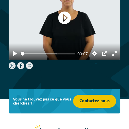
Play
00:07
Play
Settings
PIP
Enter
fullscree
Vous ne trouvez pas ce que vous
Contactez-nous
cherchez ?