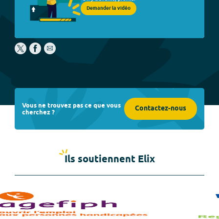
Demander la vidéo
Vous ne trouvez pas ce que vous
Contactez-nous
cherchez ?
Ils soutiennent Elix