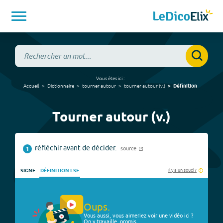
Vous êtes ici :
Accueil
Dictionnaire
tourner autour
tourner autour
(
v.
)
Définition
Tourner autour (v.)
réfléchir avant de décider.
source
1
Il y a un souci ?
SIGNE
DÉFINITION LSF
Oups.
Vous aussi, vous aimeriez voir une vidéo ici ?
On y travaille, promis.