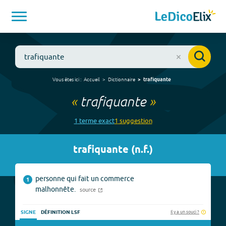
Vous êtes ici :
Accueil
Dictionnaire
trafiquante
«
trafiquante
»
1
terme
exact
1
suggestion
trafiquante
(
n.f.
)
personne qui fait un commerce
1
malhonnête.
source
Il y a un souci ?
SIGNE
DÉFINITION LSF