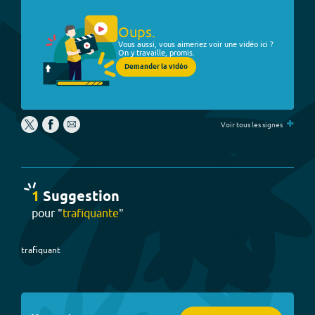
Oups.
Vous aussi, vous aimeriez voir une vidéo ici ?
On y travaille, promis.
Demander la vidéo
+
Voir tous les signes
1
Suggestion
pour "
trafiquante
"
trafiquant