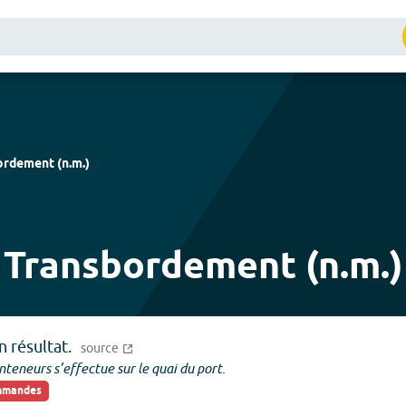
ordement
(
n.m.
)
Transbordement (n.m.)
 résultat.
source
teneurs s’effectue sur le quai du port.
ommandes