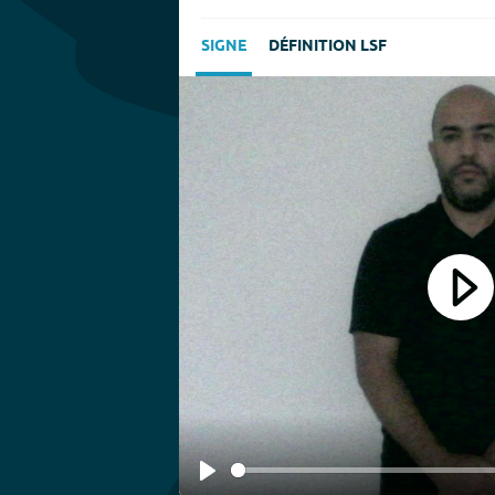
SIGNE
DÉFINITION LSF
Play
Play