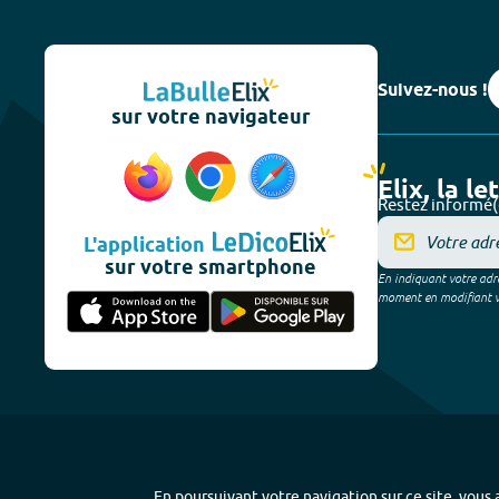
Suivez-nous !
sur votre navigateur
Elix, la le
Restez informé(
L'application
sur votre smartphone
En indiquant votre adre
moment en modifiant vos
En poursuivant votre navigation sur ce site, vous a