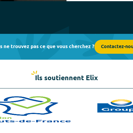
fullscreen
s ne trouvez pas ce que vous cherchez ?
Contactez-no
Ils soutiennent Elix