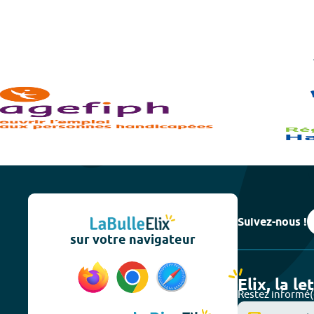
Suivez-nous !
sur votre navigateur
Elix, la le
Restez informé(