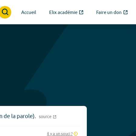
Accueil
Elix académie
Faire un don
n de la parole).
source
Il y a un souci ?