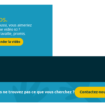
ps.
ussi, vous aimeriez
ne vidéo ici ?
ravaille, promis.
nder la vidéo
s ne trouvez pas ce que vous cherchez ?
Contactez-no