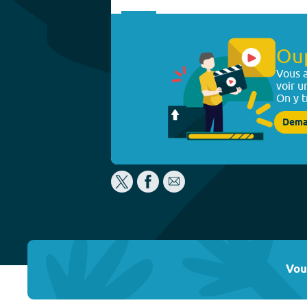
Ou
Vous a
voir u
On y t
Dema
Vou