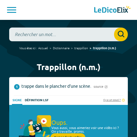
Vous êtes ici :
Accueil
Dictionnaire
trappillon
trappillon
(
n.m.
)
Trappillon (n.m.)
trappe dans le plancher d'une scène.
source
1
Il y a un souci ?
SIGNE
DÉFINITION LSF
Oups.
Vous aussi, vous aimeriez voir une vidéo ici ?
On y travaille, promis.