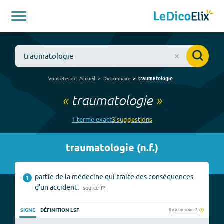
Vous êtes ici :
Accueil
Dictionnaire
traumatologie
«
traumatologie
»
1
terme
exact
3
suggestion
s
traumatologie
(
n.f.
)
partie de la médecine qui traite des conséquences
1
d'un accident.
source
Il y a un souci ?
SIGNE
DÉFINITION LSF