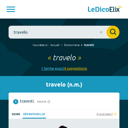
Vous êtes ici :
Accueil
Dictionnaire
travelo
«
travelo
»
1
terme
exact
4
suggestion
s
travelo
(
n.m.
)
travesti.
source
1
Il y a un souci ?
SIGNE
DÉFINITION LSF